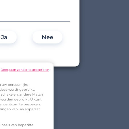
Ja
Nee
Doorgaan zonder te accepteren
m uw persoonlijke
 deze wordt gebruikt,
te schakelen, andere Match
 worden gebruikt. U kunt
urencentrum te bezoeken.
llingen van uw apparaat.
p basis van beperkte