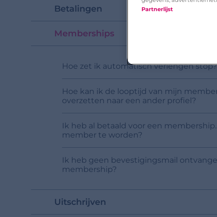
Betalingen
Partnerlijst
Memberships
Hoe zet ik automatisch verlengen stop?
Hoe kan ik de looptijd van mijn membe
overzetten naar een ander profiel?
Ik heb al betaald voor een membershi
member te worden?
Ik heb geen bevestigingsmail ontvangen
membership?
Uitschrijven