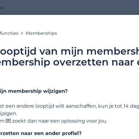
en
functies
Memberships
Online hulp
looptijd van mijn membersh
embership overzetten naar
Alle antwoorden op jouw vragen
mijn membership wijzigen?
Zoekvoorbeelden:
 een andere looptijd wilt aanschaffen, kun je tot 14 d
jzigen.
 💌 zoekt dan naar een oplossing voor jou.
zetten naar een ander profiel?