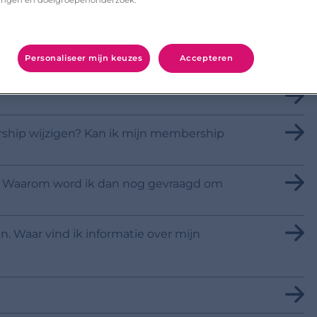
Personaliseer mijn keuzes
Accepteren
rship wijzigen? Kan ik mijn membership
p. Waarom word ik dan nog gevraagd om
. Waar vind ik informatie over mijn