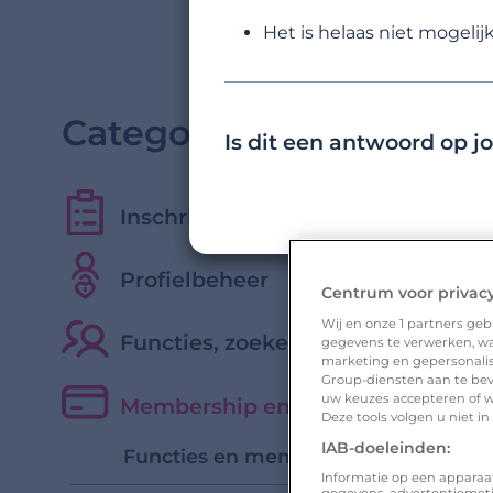
Het is helaas niet mogeli
Categorieën
Is dit een antwoord op 
Inschrijven en aan de slag gaan
Profielbeheer
Centrum voor privac
Wij en onze
1
partners gebr
Functies, zoeken en interacties
gegevens te verwerken, waa
marketing en gepersonalise
Group-diensten aan te bev
uw keuzes accepteren of w
Membership en betaalde functies
Deze tools volgen u niet i
IAB-doeleinden:
Functies en memberships
Informatie op een apparaa
gegevens, advertentiemet