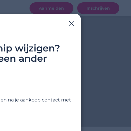
Aanmelden
Inschrijven
ip wijzigen?
 een ander
agen na je aankoop contact met