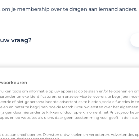
jk om je membership over te dragen aan iemand anders.
CATEGORIEËN
MEESTGESTELDE VRAGEN
jouw vraag?
yvoorkeuren
uiken tools om informatie op uw apparaat op te slaan en/of te openen en o
ronder unieke identificatoren, om onze service te leveren, te begrijpen hoe
erde of niet-gepersonaliseerde advertenties te bieden, sociale functies in 
elen en beter te begrijpen hoe de Match Group-diensten over het algemeen
ijzigen door hieronder te klikken of door op elk moment het Privacyvoorke
n apps en op websites als u ons daar geen toestemming voor geeft in de inste
t opslaan en/of openen. Diensten ontwikkelen en verbeteren. Advertenties o
ingen en doelgroepenonderzoek.