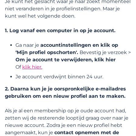
Je kunt het geslacht waar je naar zoekt momenteel
niet veranderen in je profielinstellingen. Maar je
Profielbeheer
kunt wel het volgende doen.
Persoonlijke gegevens en meldingen
1. Log vanaf een computer in op je account.
Ga naar je
accountinstellingen en klik op
Hoe kan ik toegang krijgen tot mijn
‘Mijn profiel opschorten'.
Bevestig je verzoek >
persoonlijke gegevens/ om een kopie van
mijn gegevens vragen?
Om je account te verwijderen, klik hier
Of
klik hier.
Hoe beheer ik mijn meldingen?
Je account verdwijnt binnen 24 uur.
2. Daarna kun je je oorspronkelijke e-mailadres
Waarom we delen binnen onze Match
Group-bedrijven
gebruiken om een nieuw profiel aan te maken.
Als je al een membership op je oude account had,
Hoe wijzig ik mijn persoonlijke gegevens?
zetten wij de resterende looptijd graag over naar je
nieuwe account. Zodra je een nieuw profiel hebt
Hoe kan ik mijn zoekopdracht van vrouwen
aangemaakt, kun je
contact opnemen met de
naar mannen wijzigen (of andersom)?