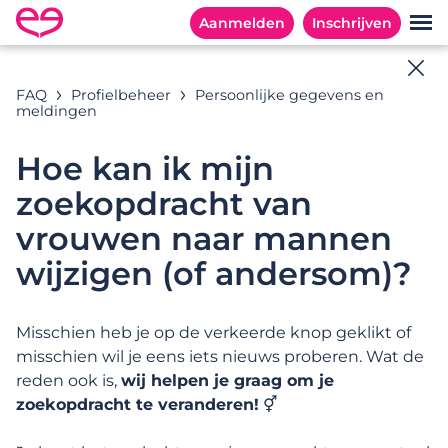
Aanmelden
Inschrijven
Online hulp
FAQ
Profielbeheer
Persoonlijke gegevens en
meldingen
Alle antwoorden op jouw vragen
Hoe kan ik mijn
zoekopdracht van
Zoekvoorbeelden:
vrouwen naar mannen
wijzigen (of andersom)?
CATEGORIEËN
MEESTGESTELDE VRAGEN
Misschien heb je op de verkeerde knop geklikt of
misschien wil je eens iets nieuws proberen. Wat de
Categorieën
reden ook is,
wij helpen je graag om je
zoekopdracht te veranderen!
⚥
Inschrijven en aan de slag gaan