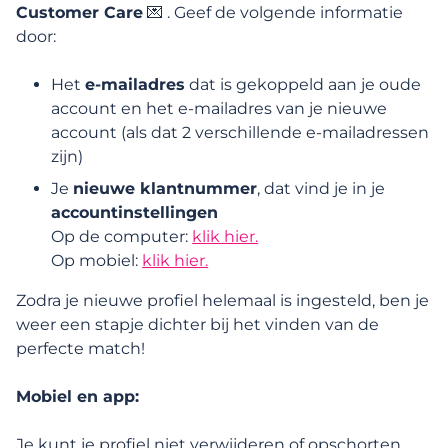
Customer Care
💌 . Geef de volgende informatie
door:
Mijn beschrijving, foto's en audio
Het
e-mailadres
dat is gekoppeld aan je oude
Zichtbaarheid van mijn profiel en meer
account en het e-mailadres van je nieuwe
account (als dat 2 verschillende e-mailadressen
zijn)
Mijn account verwijderen of opschorten
Je
nieuwe klantnummer
, dat vind je in je
accountinstellingen
Op de computer:
klik hier.
Functies, zoeken en interacties
Op mobiel:
klik hier.
Membership en betaalde functies
Zodra je nieuwe profiel helemaal is ingesteld, ben je
weer een stapje dichter bij het vinden van de
perfecte match!
Vertrouwen
Mobiel en app:
Toegankelijkheid
Je kunt je profiel niet verwijderen of opschorten