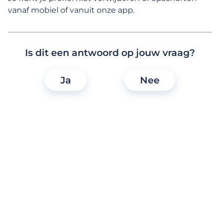
vanaf mobiel of vanuit onze app.
Meestgestelde vragen
Is dit een antwoord op jouw vraag?
Ja
Nee
Waarom zou ik een Meetic-
membership nemen?
Welke Meetic-functies kan ik
gebruiken zonder membership?
Ik wil mijn membership stopzetten.
Hoe kan ik dat doen?